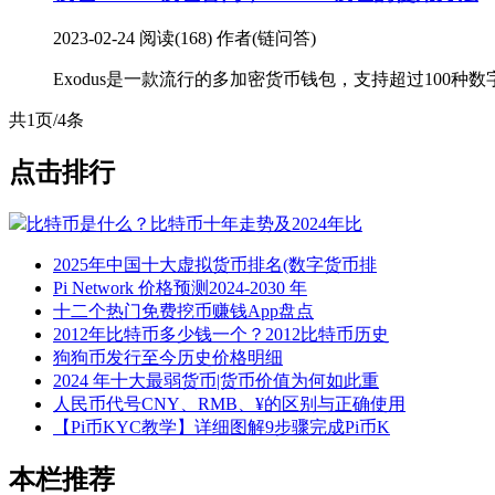
2023-02-24
阅读(168)
作者(链问答)
Exodus是一款流行的多加密货币钱包，支持超过100种
共1页/4条
点击排行
比特币是什么？比特币十年走势及2024年比
2025年中国十大虚拟货币排名(数字货币排
Pi Network 价格预测2024-2030 年
十二个热门免费挖币赚钱App盘点
2012年比特币多少钱一个？2012比特币历史
狗狗币发行至今历史价格明细
2024 年十大最弱货币|货币价值为何如此重
人民币代号CNY、RMB、¥的区别与正确使用
【Pi币KYC教学】详细图解9步骤完成Pi币K
本栏推荐