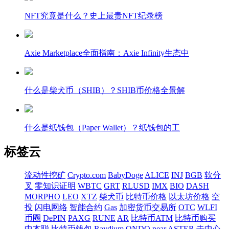
NFT究竟是什么？史上最贵NFT纪录榜
Axie Marketplace全面指南：Axie Infinity生态中
什么是柴犬币（SHIB）？SHIB币价格全景解
什么是纸钱包（Paper Wallet）？纸钱包的工
标签云
流动性挖矿
Crypto.com
BabyDoge
ALICE
INJ
BGB
软分
叉
零知识证明
WBTC
GRT
RLUSD
IMX
BIO
DASH
MORPHO
LEO
XTZ
柴犬币
比特币价格
以太坊价格
空
投
闪电网络
智能合约
Gas
加密货币交易所
OTC
WLFI
币圈
DePIN
PAXG
RUNE
AR
比特币ATM
比特币购买
中本聪
比特币钱包
Raydium
ONDO
near
ASTER
去中心