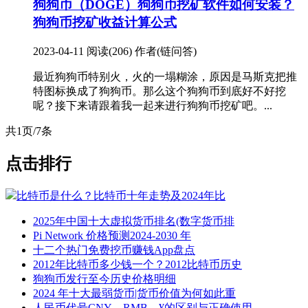
狗狗币（DOGE）
狗狗币挖矿软件如何安装？
狗狗币挖矿收益计算公式
2023-04-11
阅读(206)
作者(链问答)
最近狗狗币特别火，火的一塌糊涂，原因是马斯克把推
特图标换成了狗狗币。那么这个狗狗币到底好不好挖
呢？接下来请跟着我一起来进行狗狗币挖矿吧。...
共1页/7条
点击排行
比特币是什么？比特币十年走势及2024年比
2025年中国十大虚拟货币排名(数字货币排
Pi Network 价格预测2024-2030 年
十二个热门免费挖币赚钱App盘点
2012年比特币多少钱一个？2012比特币历史
狗狗币发行至今历史价格明细
2024 年十大最弱货币|货币价值为何如此重
人民币代号CNY、RMB、¥的区别与正确使用