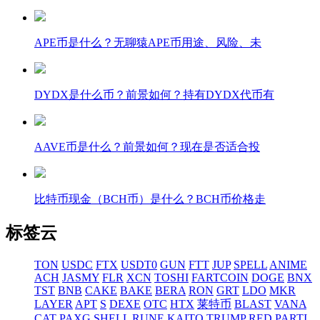
APE币是什么？无聊猿APE币用途、风险、未
DYDX是什么币？前景如何？持有DYDX代币有
AAVE币是什么？前景如何？现在是否适合投
比特币现金（BCH币）是什么？BCH币价格走
标签云
TON
USDC
FTX
USDT0
GUN
FTT
JUP
SPELL
ANIME
ACH
JASMY
FLR
XCN
TOSHI
FARTCOIN
DOGE
BNX
TST
BNB
CAKE
BAKE
BERA
RON
GRT
LDO
MKR
LAYER
APT
S
DEXE
OTC
HTX
莱特币
BLAST
VANA
CAT
PAXG
SHELL
RUNE
KAITO
TRUMP
RED
PARTI