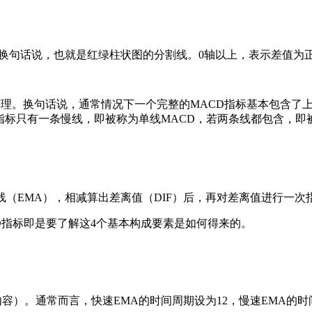
线，换句话说，也就是红绿柱状图的分割线。0轴以上，表示差值为
整理。换句话说，通常情况下一个完整的MACD指标基本包含了
CD指标只有一条慢线，即被称为单线MACD，若两条线都包含，
线（EMA），相减算出差离值（DIF）后，再对差离值进行一次
D指标即是要了解这4个基本构成要素是如何得来的。
。通常而言，快速EMA的时间周期设为12，慢速EMA的时间周期为2