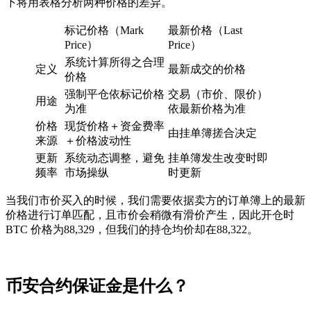
下将用表格分析两种价格的差异。
标记价格（Mark
最新价格（Last
Price）
Price）
系统计算所得之合理
定义
最新成交的价格
价格
强制平仓依标记价格
交易（市价、限价）
用途
为准
依最新价格为准
价格
现货价格＋资金费率
由挂单簿搓合决定
来源
＋价格波动性
更新
系统动态调整，避免
挂单簿发生改变时即
频率
市场操纵
时更新
当我们市价买入的时候，我们需要依据卖方的订单簿上的最新
价格进行订单匹配，且市价会稍微有滑价产生，因此开仓时
BTC 价格为88,329，但我们的持仓均价却在88,322。
币安合约保证金是什么？