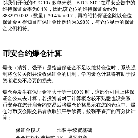
以我们开仓的BTC 10x 多单来说，BTCUSDT 在币安公告中的
维持保证金率为0.4％，因此该仓位的维持保证金约为
88329*0.002（数量）*0.4％＝0.7，再将维持保证金除以仓位
保证金可得知目前保证金比例约为3.98％，与仓位显示的保证
金比例相符。
币安合约爆仓计算
爆仓（清算、强平）是指当保证金不足以维持仓位时，系统强
制将仓位关闭并没收保证金的机制，学习爆仓计算将有助于投
资者避免不必要的损失。
爆仓会发生在保证金率大于等于100％ 时，这部分可用上述保
证金公式去计算，若投资者对于计算概念较不熟悉也没关系，
币安会在您开启合约交易后将爆仓价格显示在您的仓位中。爆
仓时币安会跟交易者收取强平手续费，按强平资产的百分比计
算：
保证金模式
比率
手续费基础
全仓杠杆标准模式
2％
强平资产