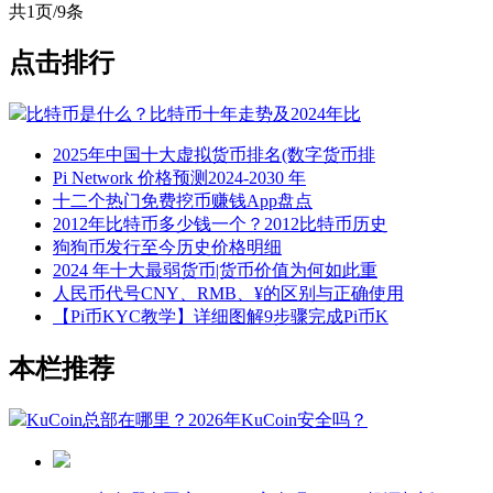
共1页/9条
点击排行
比特币是什么？比特币十年走势及2024年比
2025年中国十大虚拟货币排名(数字货币排
Pi Network 价格预测2024-2030 年
十二个热门免费挖币赚钱App盘点
2012年比特币多少钱一个？2012比特币历史
狗狗币发行至今历史价格明细
2024 年十大最弱货币|货币价值为何如此重
人民币代号CNY、RMB、¥的区别与正确使用
【Pi币KYC教学】详细图解9步骤完成Pi币K
本栏推荐
KuCoin总部在哪里？2026年KuCoin安全吗？