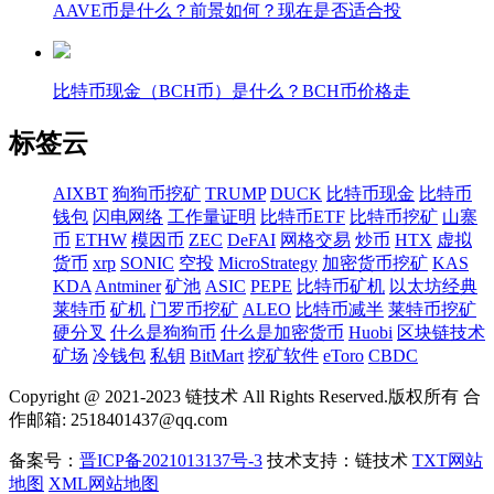
AAVE币是什么？前景如何？现在是否适合投
比特币现金（BCH币）是什么？BCH币价格走
标签云
AIXBT
狗狗币挖矿
TRUMP
DUCK
比特币现金
比特币
钱包
闪电网络
工作量证明
比特币ETF
比特币挖矿
山寨
币
ETHW
模因币
ZEC
DeFAI
网格交易
炒币
HTX
虚拟
货币
xrp
SONIC
空投
MicroStrategy
加密货币挖矿
KAS
KDA
Antminer
矿池
ASIC
PEPE
比特币矿机
以太坊经典
莱特币
矿机
门罗币挖矿
ALEO
比特币减半
莱特币挖矿
硬分叉
什么是狗狗币
什么是加密货币
Huobi
区块链技术
矿场
冷钱包
私钥
BitMart
挖矿软件
eToro
CBDC
Copyright @ 2021-2023 链技术 All Rights Reserved.版权所有 合
作邮箱: 2518401437@qq.com
备案号：
晋ICP备2021013137号-3
技术支持：链技术
TXT网站
地图
XML网站地图