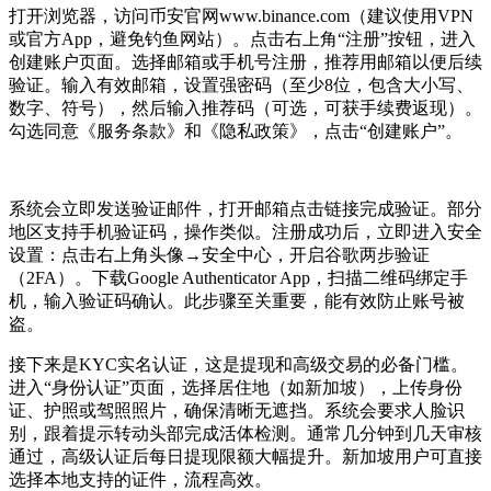
打开浏览器，访问币安官网www.binance.com（建议使用VPN
或官方App，避免钓鱼网站）。点击右上角“注册”按钮，进入
创建账户页面。选择邮箱或手机号注册，推荐用邮箱以便后续
验证。输入有效邮箱，设置强密码（至少8位，包含大小写、
数字、符号），然后输入推荐码（可选，可获手续费返现）。
勾选同意《服务条款》和《隐私政策》，点击“创建账户”。
系统会立即发送验证邮件，打开邮箱点击链接完成验证。部分
地区支持手机验证码，操作类似。注册成功后，立即进入安全
设置：点击右上角头像→安全中心，开启谷歌两步验证
（2FA）。下载Google Authenticator App，扫描二维码绑定手
机，输入验证码确认。此步骤至关重要，能有效防止账号被
盗。
接下来是KYC实名认证，这是提现和高级交易的必备门槛。
进入“身份认证”页面，选择居住地（如新加坡），上传身份
证、护照或驾照照片，确保清晰无遮挡。系统会要求人脸识
别，跟着提示转动头部完成活体检测。通常几分钟到几天审核
通过，高级认证后每日提现限额大幅提升。新加坡用户可直接
选择本地支持的证件，流程高效。