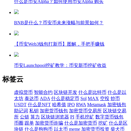
什么是币安Alpha？如何使用币安Alpha 购买
BNB是什么？币安币未来涨幅与前景如何？
【币安Web3钱包打新币】图解，手把手赚钱
币安Launchpool挖矿教学：币安新币挖矿收益
标签云
虚拟货币
智能合约
区块链开发
什么是比特币
什么是以
太坊
泰达币
ADA
什么是稳定币
Sol
MAX
空投
炒币
USDT
什么是NFT
哈希值
IPO
RWA
Metamask
加密钱包
助记词
私钥
加密货币钱包
加密货币交易所
区块链交易
所
公链
算力
区块链浏览器
PI
手机挖矿
数字货币钱包
币圈
跟单
加密货币诈骗
什么是加密货币
挖矿
什么是区
块链
什么是狗狗币
以太币
meme
加密货币投资
柴犬币