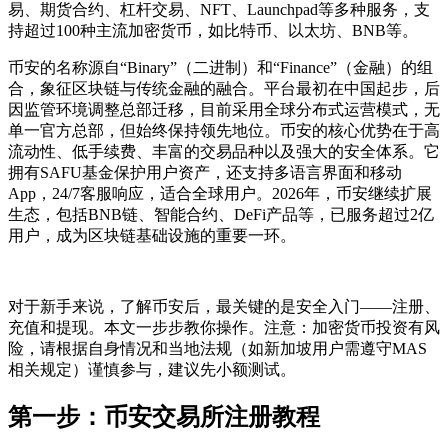
易、期货合约、杠杆交易、NFT、Launchpad等多种服务，支
持超过100种主流加密货币，如比特币、以太坊、BNB等。
币安的名称源自“Binary”（二进制）和“Finance”（金融）的组
合，象征区块链与传统金融的融合。平台最初在中国起步，后
因监管环境调整总部迁移，目前采用全球分布式运营模式，无
单一官方总部，但始终保持领先地位。币安的核心优势在于高
流动性、低手续费、丰富的交易品种以及强大的安全体系。它
拥有SAFU基金保护用户资产，还支持多语言界面和移动
App，24/7客服响应，适合全球用户。2026年，币安继续扩展
生态，包括BNB链、智能合约、DeFi产品等，已服务超过2亿
用户，成为区块链基础设施的重要一环。
对于新手来说，了解币安后，最关键的是安全入门——注册、
充值和提现。本文一步步教你操作。注意：加密货币投资有风
险，请根据自身情况和当地法规（如新加坡用户需遵守MAS
相关规定）谨慎参与，建议先小额测试。
第一步：币安交易所注册教程