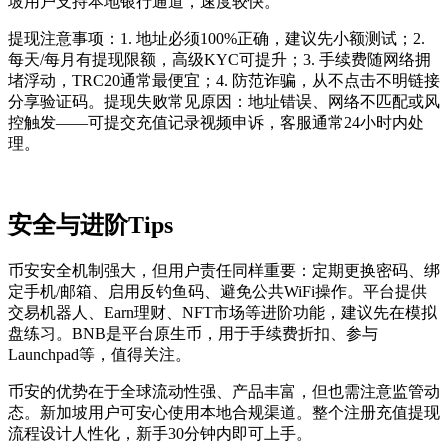
坡用户支持本地银行通道，速度较快。
提现注意事项：1. 地址必须100%正确，建议先小额测试；2.
每天/每月有提现限额，高级KYC可提升；3. 手续费随网络拥
堵浮动，TRC20通常最便宜；4. 防范诈骗，从不点击不明链接
分享验证码。提现失败常见原因：地址错误、网络不匹配或风
控触发——可提交充值记录视频申诉，客服通常24小时内处
理。
安全与进阶Tips
币安安全机制强大，但用户责任同样重要：定期更换密码、绑
定手机/邮箱、启用反钓鱼码、避免公共WiFi操作。平台提供
交易机器人、Earn理财、NFT市场等进阶功能，建议先在模拟
盘练习。BNB是平台原生币，用于手续费折扣、参与
Launchpad等，值得关注。
币安的优势在于全球流动性强、产品丰富，但也需注意监管动
态。新加坡用户可安心使用本地合规渠道。整个注册充值提现
流程设计人性化，新手30分钟内即可上手。