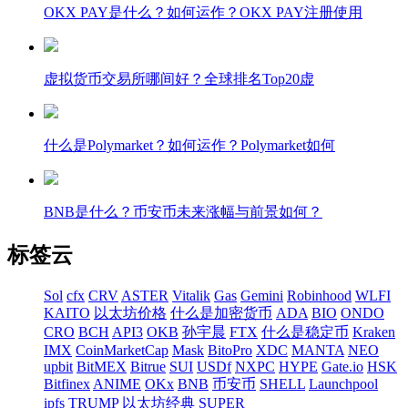
OKX PAY是什么？如何运作？OKX PAY注册使用
虚拟货币交易所哪间好？全球排名Top20虚
什么是Polymarket？如何运作？Polymarket如何
BNB是什么？币安币未来涨幅与前景如何？
标签云
Sol
cfx
CRV
ASTER
Vitalik
Gas
Gemini
Robinhood
WLFI
KAITO
以太坊价格
什么是加密货币
ADA
BIO
ONDO
CRO
BCH
API3
OKB
孙宇晨
FTX
什么是稳定币
Kraken
IMX
CoinMarketCap
Mask
BitoPro
XDC
MANTA
NEO
upbit
BitMEX
Bitrue
SUI
USDf
NXPC
HYPE
Gate.io
HSK
Bitfinex
ANIME
OKx
BNB
币安币
SHELL
Launchpool
ipfs
TRUMP
以太坊经典
SUPER