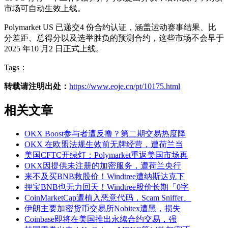
市场可自动生效上线。
Polymarket US 已递交4 份合约认证，涵盖运动赛事结果、比
分差距、总得分以及选举胜负的预测合约，这些市场不会早于
2025 年10 月2 日正式上线。
Tags：
转载请注明出处：
https://www.eoje.cn/pt/10175.html
相关文章
OKX Boost参与者遭反撸？第二期交易热度降
OKX 在欧盟法规生效前无牌经营，遭荷兰当
美国CFTC开绿灯：Polymarket重返美国市场再
OKX因提供未注册的加密服务，遭荷兰央行
来不及买BNB救股价！Windtree遭纳斯达克下
押宝BNB也无力回天！Windtree股价长期「0字
CoinMarketCap遭植入恶意代码，Scam Sniffer、
伊朗主要加密货币交易所Nobitex遭黑，损失
Coinbase即将在美国推出永续合约交易，强