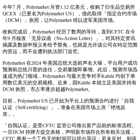
今年7 月，Polymarket 斥资1.12 亿美元，收购了衍生品交易所
QCEX（已更名为Polymarket US），借此取得「指定合约市场
（DCM）」执照，让Polymarket 得以进军美国市场。
收购完成后，Polymarket 经历了数周的等待，直到CFTC 在今
年9 月核发「无异议函（No-Action Letter）」，对其特定资讯
揭露及数据申报义务给予豁免，也就是允许该公司在特定范围
内营运，而不会遭到执法部门追究。
Polymarket 在2024 年美国总统大选前声名大噪，平台用户成功
预测前总统川普的连任，交易量随即暴增。此后，预测市场迅
速成为热门领域，Polymarket 与最大竞争对手Kalshi 均创下单
周数亿美元的交易规模。近来，因Kalshi 本就立足美国并持有
DCM 执照，市占率逐步超越Polymarket。
目前，Polymarket US 已开始为平台上的预测合约进行「自我
认证（Self-certifying）」，准备在美国市场上演「绝地反
攻」。
「自我认证」是受CFTC 监管公司推出新产品前的标准流程。
一旦DCM 持牌方提交表格，声明新市场符合所有相关法规，
CFTC 将有一个工作天的时间可以提出异议；若未反对，则该